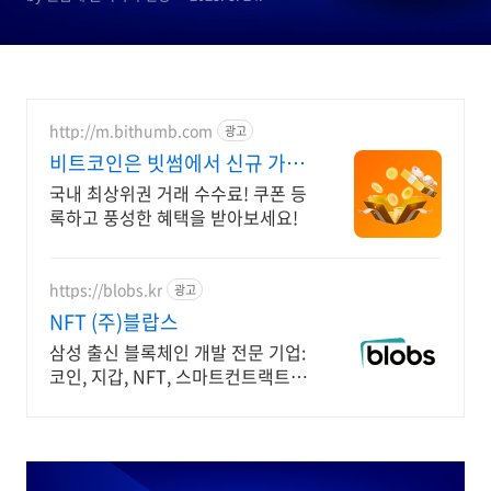
http://m.bithumb.com
광고
비트코인은 빗썸에서 신규 가입
시 5만원 혜택
국내 최상위권 거래 수수료! 쿠폰 등
록하고 풍성한 혜택을 받아보세요!
https://blobs.kr
광고
NFT (주)블랍스
삼성 출신 블록체인 개발 전문 기업:
코인, 지갑, NFT, 스마트컨트랙트
개발