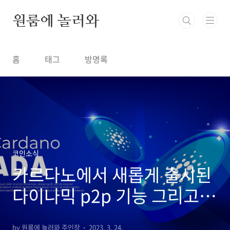
본문 바로가기
원룸에 놀러와
홈
태그
방명록
코인소식
카르다노에서 새롭게 출시된
다이나믹 p2p 기능 그리고
700만개의 nft
by 원룸에 놀러와 주인장
2023. 3. 24.