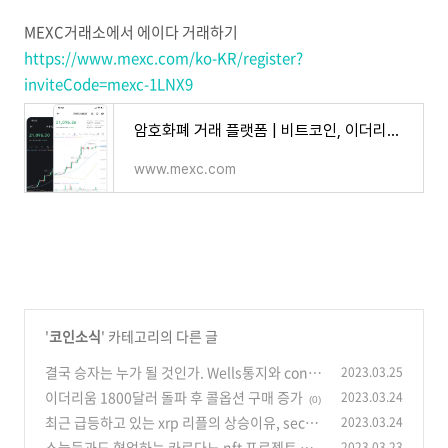
MEXC거래소에서 에이다 거래하기
https://www.mexc.com/ko-KR/register?
inviteCode=mexc-1LNX9
암호화폐 거래 플랫폼 | 비트코인, 이더리움, 알트코인, NFT, DeFi 구매 | MEXC
www.mexc.com
'
코인소식
' 카테고리의 다른 글
결국 승자는 누가 될 것인가. Wells통지와 conn
2023.03.25
ect to congress로 싸우고 있는 리플과 sec소송
이더리움 1800달러 돌파 후 콜옵션 구매 증가
2023.03.24
(0)
결말에 대한 전망
(1)
최근 급등하고 있는 xrp 리플의 상승이유, sec와
2023.03.24
의 소송 종결에 대한 기대감
스눕둑과도 협업하는 카르다노 nft 프로젝트 에
2023.03.23
(0)