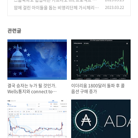
이다 / 제드 / 크레디 스위스
암에 걸린 아이들을 돕는 비영리단체 가시체리티
2023.03.22
(0)
와 협력을 지어가는 esg경영하는 리플
(1)
관련글
결국 승자는 누가 될 것인가.
이더리움 1800달러 돌파 후 콜
Wells통지와 connect to
옵션 구매 증가
congress로 싸우고 있는 리플
과 sec소송 결말에 대한 전망