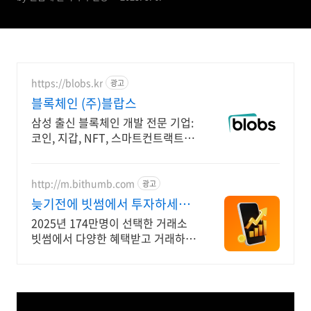
https://blobs.kr
광고
블록체인 (주)블랍스
삼성 출신 블록체인 개발 전문 기업:
코인, 지갑, NFT, 스마트컨트랙트
개발
http://m.bithumb.com
광고
늦기전에 빗썸에서 투자하세요
신규 가입 시 5만원 혜택
2025년 174만명이 선택한 거래소
빗썸에서 다양한 혜택받고 거래하세
요