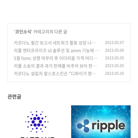
'
코인소식
' 카테고리의 다른 글
카르다노 월간 보고서 네트워크 활동 성장 나타내
2023.05.07
리플 엔터프라이즈 id 솔루션 및 amm 기능에 대
2023.05.06
(1)
한 리플 cto 언급
5월 fomc 성명 마무리 후 이더리움 가격 어디로
2023.05.05
(0)
갈까?
리플 소송의 결과 과거 판례를 비추어 보아 판단
2023.05.05
(2)
해 보자
카르다노 설립자 찰스호스킨슨 "디파이가 향후
2023.05.05
(2)
은행을 대체할 수 있을까?"
(2)
관련글