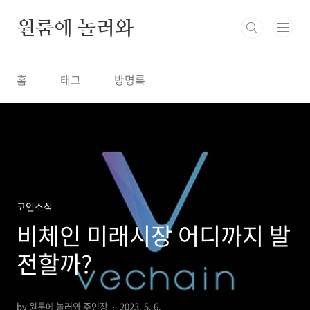
본문 바로가기
원룸에 놀러와
홈
태그
방명록
코인소식
비체인 미래시장 어디까지 발
전할까?
by 원룸에 놀러와 주인장
2023. 5. 6.