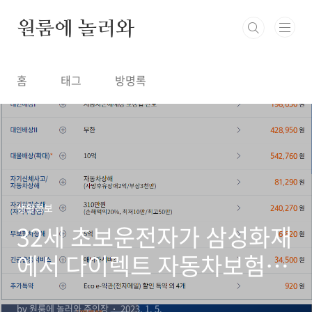
본문 바로가기
원룸에 놀러와
홈
태그
방명록
생활정보
32세 초보운전자가 삼성화재
에서 다이렉트 자동차보험을
들면 얼마가 나올까?
by 원룸에 놀러와 주인장
2023. 1. 5.