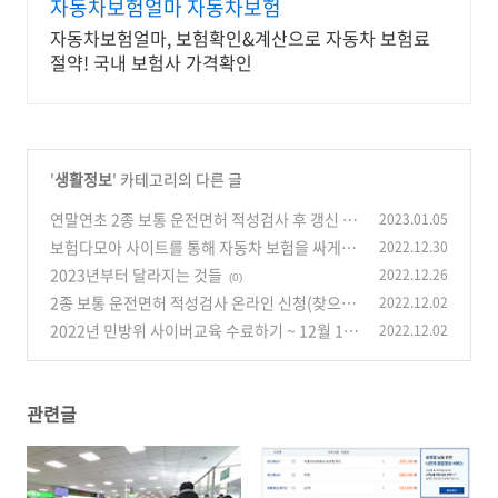
자동차보험얼마 자동차보험
자동차보험얼마, 보험확인&계산으로 자동차 보험료
절약! 국내 보험사 가격확인
'
생활정보
' 카테고리의 다른 글
연말연초 2종 보통 운전면허 적성검사 후 갱신 기
2023.01.05
다리지 않고 서부운전면허시험장에 가서 면허증
보험다모아 사이트를 통해 자동차 보험을 싸게 가
2022.12.30
찾기
입하는 방법
(0)
2023년부터 달라지는 것들
2022.12.26
(0)
(0)
2종 보통 운전면허 적성검사 온라인 신청(찾으러
2022.12.02
는 가야 함)
2022년 민방위 사이버교육 수료하기 ~ 12월 10
2022.12.02
(0)
일까지
(0)
관련글