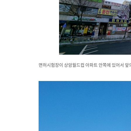
면허시험장이 상암월드컵 아파트 안쪽에 있어서 앞의