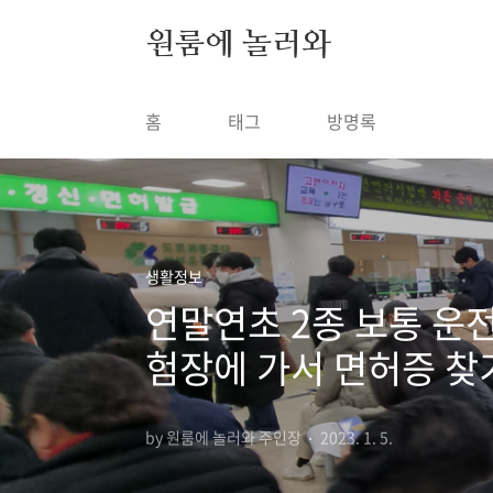
본문 바로가기
원룸에 놀러와
홈
태그
방명록
생활정보
연말연초 2종 보통 운
험장에 가서 면허증 찾
by 원룸에 놀러와 주인장
2023. 1. 5.