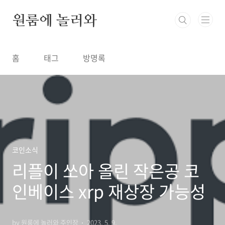
본문 바로가기
원룸에 놀러와
홈
태그
방명록
코인소식
리플이 쏘아 올린 작은공 코
인베이스 xrp 재상장 가능성
by 원룸에 놀러와 주인장
2023. 5. 9.