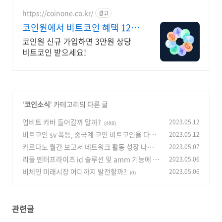
https://coinone.co.kr/
광고
코인원에서 비트코인 혜택 12년
무사고 거래소
코인원 신규 가입하면 3만원 상당
비트코인 받으세요!
'
코인소식
' 카테고리의 다른 글
업비트 카바 들어갈까 말까?
2023.05.12
(468)
비트코인 sv 폭등, 중국계 코인 비트코인을 다시
2023.05.12
시험대에 오르게 하다
카르다노 월간 보고서 네트워크 활동 성장 나타내
2023.05.07
(2)
리플 엔터프라이즈 id 솔루션 및 amm 기능에 대
2023.05.06
(1)
한 리플 cto 언급
비체인 미래시장 어디까지 발전할까?
2023.05.06
(0)
(0)
관련글