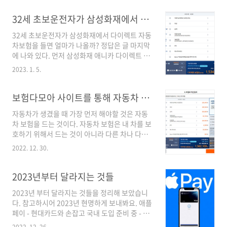
하는 줄 알았는데, 신청은 편하게 한다. 하지만 새
로 발급된 면허증을 찾으러 한 번은 가 online-
32세 초보운전자가 삼성화재에서 다이렉트 자동차보험을 들면 얼마가 나올까?
building.com 예상 발급일은 신청 후 약 3주 후
32세 초보운전자가 삼성화재에서 다이렉트 자동
인 12월 26일로 잡혀 있었습니다. 온라인 신청
차보험을 들면 얼마가 나올까? 정답은 글 마지막
치고 꽤 오랜시간이 걸리는 것 같군요. 하지만 찾
에 나와 있다. 먼저 삼성화재 애니카 다이렉트 자
는 건 금방입니다. 이것이 온라인 신청의 장점입
동차보험 사이트에 들어간다. 먼저 보험다보아
니다. 본인이 신청해 둔 곳에 가면 이미 면허증이
2023. 1. 5.
사이트를 통해 어느 보험사에서 드는 게 싼지 계
나와있기 때문에 5분도 안 되서 찾을 수 있습니
산하는 과정을 보고 오는 것을 추천한다. 보험다
다. 앞으로는 온라인 신청을 하면 직접 찾으러 가
모아 사이트를 통해 자동차 보험을 싸게 가입하
보험다모아 사이트를 통해 자동차 보험을 싸게 가입하는 방법
는 것이 아닌 택배나 우편으..
는 방법 자동차가 생겼을 때 가장 먼저 해야할 것
자동차가 생겼을 때 가장 먼저 해야할 것은 자동
은 자동차 보험을 드는 것이다. 자동차 보험은 내
차 보험을 드는 것이다. 자동차 보험은 내 차를 보
차를 보호하기 위해서 드는 것이 아니라 다른 차
호하기 위해서 드는 것이 아니라 다른 차나 다른
나 다른 사람에 상해를 입혔을 때 드는 비용을 보
사람에 상해를 입혔을 때 드는 비용을 보험사에
험사 online-building.com 내가 했을 때 나에
2022. 12. 30.
내주기 때문에 드는 것이다. 그런데 보험사마다
게는 삼성화재가 가장 싸게 나왔고 그래서 실제
보험료가 다를 텐데 일일이 견적을 내고 비교해
로 삼성화재에서 자동차보험 가입을 진행해보도
보기는 쉬운 일이 아닐 것이다. 그래서 그 일을 대
2023년부터 달라지는 것들
록 하겠다. https://direct.samsun..
신 해주는 사이트가 있으니 바로 보험 다보아 사
2023년 부터 달라지는 것들을 정리해 보았습니
이트이다. 1) 네이버페이 - 포인트 혜텍 - 견적만
다. 참고하시어 2023년 현명하게 보내봐요. 애플
받아도 주는 2만원을 받자 먼저 네이버 페이 사이
페이 - 현대카드와 손잡고 국내 도입 준비 중 - 현
트에 들어가 보험료 확인만 하면 네이버 페이 포
재 시행 시기는 11월 30일로 예상 - 코스트코, 하
인트를 주는 것을 한다. 확인만 하면 되기 때문에
2022. 12. 26.